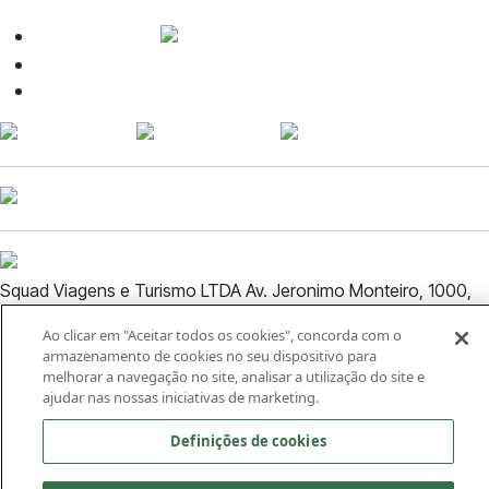
WhatsApp SAC
contato@voudesquad.com.br
(27) 99888-6949
Squad Viagens e Turismo LTDA Av. Jeronimo Monteiro, 1000,
Sala 1520, Centro, Vitória ES CEP: 29.010-935 - CNPJ:
Ao clicar em "Aceitar todos os cookies", concorda com o
03.971.539/0001-86
armazenamento de cookies no seu dispositivo para
melhorar a navegação no site, analisar a utilização do site e
Termos e condições
ajudar nas nossas iniciativas de marketing.
Política de privacidade
Definições de cookies
A Squad é uma Plataforma de Solução Logística para Eventos,
do Grupo Águia Branca.