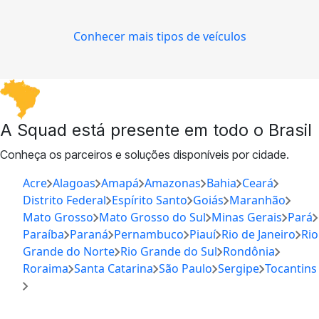
Conhecer mais tipos de veículos
A Squad está presente em todo o Brasil
Conheça os parceiros e soluções disponíveis por cidade.
Acre
Alagoas
Amapá
Amazonas
Bahia
Ceará
Distrito Federal
Espírito Santo
Goiás
Maranhão
Mato Grosso
Mato Grosso do Sul
Minas Gerais
Pará
Paraíba
Paraná
Pernambuco
Piauí
Rio de Janeiro
Rio
Grande do Norte
Rio Grande do Sul
Rondônia
Roraima
Santa Catarina
São Paulo
Sergipe
Tocantins