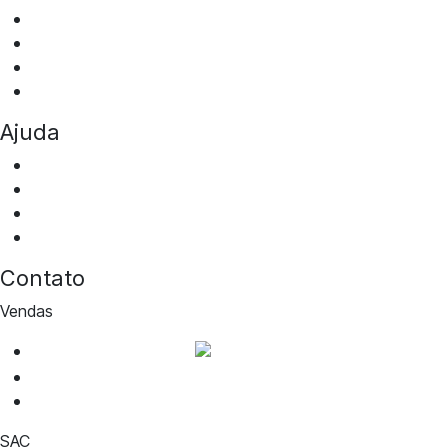
Aluguel de vans
Transfer Squad
Squad Eventos
Mobilidade Corporativa
Ajuda
Perguntas frequentes
Fale conosco
Portal da privacidade
Notícias
Contato
Vendas
WhatsApp de vendas
cotacao@aguiabranca.com.br
(27) 99917-1468
SAC