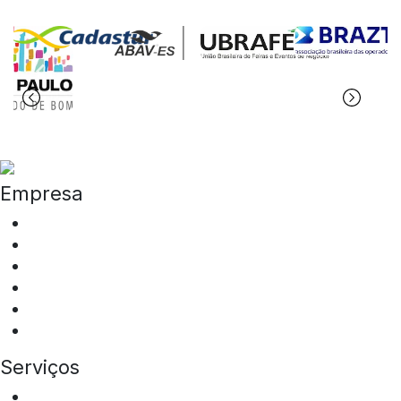
Empresa
Quem somos
ESG
Programa de Integridade
Tipos de Veículos
Locais de Atuação
Sala de Imprensa
Serviços
Aluguel de ônibus