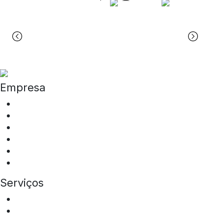
Empresa
Quem somos
ESG
Programa de Integridade
Tipos de Veículos
Locais de Atuação
Sala de Imprensa
Serviços
Aluguel de ônibus
Aluguel de vans