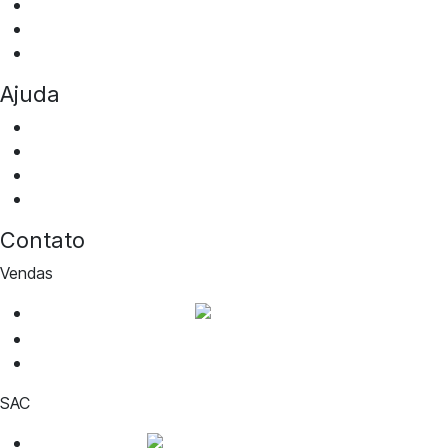
Transfer Squad
Squad Eventos
Mobilidade Corporativa
Ajuda
Perguntas frequentes
Fale conosco
Portal da privacidade
Notícias
Contato
Vendas
WhatsApp de vendas
cotacao@aguiabranca.com.br
(27) 99917-1468
SAC
WhatsApp SAC