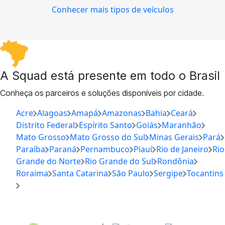
Conhecer mais tipos de veículos
A Squad está presente em todo o Brasil
Conheça os parceiros e soluções disponíveis por cidade.
Acre
Alagoas
Amapá
Amazonas
Bahia
Ceará
Distrito Federal
Espírito Santo
Goiás
Maranhão
Mato Grosso
Mato Grosso do Sul
Minas Gerais
Pará
Paraíba
Paraná
Pernambuco
Piauí
Rio de Janeiro
Rio
Grande do Norte
Rio Grande do Sul
Rondônia
Roraima
Santa Catarina
São Paulo
Sergipe
Tocantins