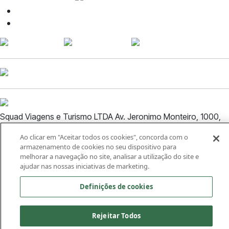
contato@voudesquad.com.br
(27) 99888-6949
Squad Viagens e Turismo LTDA Av. Jeronimo Monteiro, 1000,
Sala 1520, Centro, Vitória ES CEP: 29.010-935 - CNPJ:
Ao clicar em "Aceitar todos os cookies", concorda com o
03.971.539/0001-86
armazenamento de cookies no seu dispositivo para
melhorar a navegação no site, analisar a utilização do site e
Termos e condições
ajudar nas nossas iniciativas de marketing.
Política de privacidade
Definições de cookies
A Squad é uma Plataforma de Solução Logística para Eventos,
do Grupo Águia Branca.
Rejeitar Todos