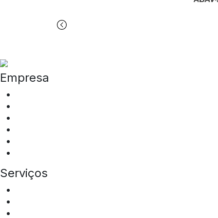
Empresa
Quem somos
ESG
Programa de Integridade
Tipos de Veículos
Locais de Atuação
Sala de Imprensa
Serviços
Aluguel de ônibus
Aluguel de vans
Transfer Squad