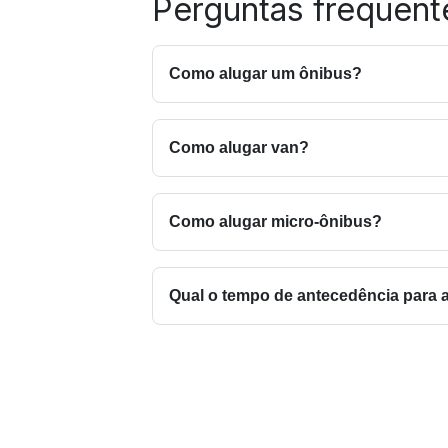
Perguntas frequent
Como alugar um ônibus?
Alugar ônibus com a Squad é rápido e 
basta entrar em contato com o nosso t
Como alugar van?
O processo para alugar uma van é semel
ela possui cerca de 20 lugares. Para r
(27) 99917-1468. Outros dois fatores im
Como alugar micro-ônibus?
acesso, onde os ônibus talvez não pas
Para alugar um micro-ônibus é necessá
Acesse o nosso site e faça uma simula
Qual o tempo de antecedência para 
A partir de 48 horas, mas o ideal é so
sujeitos à disponibilidade de veículos.