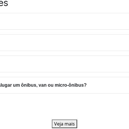
es
seguro. Trabalhamos com veículos modernos e motoristas qualif
ime de atendimento através do whatsapp (27) 99917-1468.
hante ao aluguel de ônibus, entretanto a van é ideal para um 
ealizar o seu orçamento, basta entrar em contato com o nosso 
portantes a serem levados em conta são o conforto e o fato de q
sariam.
rio levar em conta o número de pessoas que esse tipo de veícu
ção, para entender melhor sobre valores e demais informações.
alugar um ônibus, van ou micro-ônibus?
licitar o aluguel do veículo com pelo menos 15 dias de antecedê
Veja mais